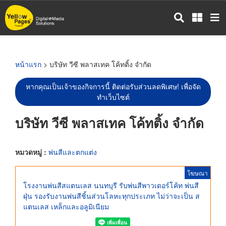
ข้าม
ไป
ยัง
เนื้อหา
หลัก
หน้าแรก
> บริษัท วีซี พลาสเทค โค้ทติ้ง จำกัด
หากคุณเป็นเจ้าของกิจการนี้ ติดต่อรับส่วนลดพิเศษ! เพื่อจัด
ทำเว็บไซต์
บริษัท วีซี พลาสเทค โค้ทติ้ง จำกัด
หมวดหมู่ :
พ่นสีและตกแต่ง
โฆษณา
โรงงานพ่นสีสแตนเลส นนทบุรี รับพ่นสีพาวเดอร์โค้ท พ่นสี
ฝุ่น รองรับงานพ่นสีชิ้นส่วนโลหะทุกประเภท ไม่ว่าจะเป็น ส
แตนเลส เหล็กและอลูมิเนียม