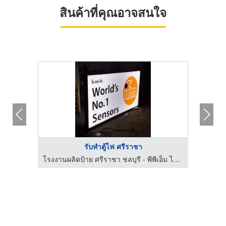
สินค้าที่คุณอาจสนใจ
รับทำตู้ไฟ ศรีราชา
ตัดเลเซอร์ เจาะ พับ พ่นสี เหล็ก แผ่นโลหะ ชลบุรี - LJR lndustry
โรงงานผลิตป้าย ศรีราชา ชลบุรี - พีพีเอ็ม ไซน์แฟคตอรี่