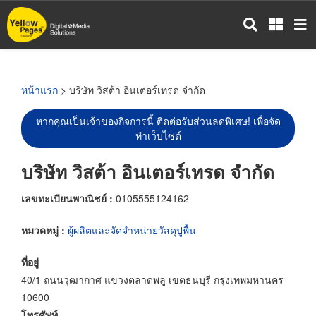
ข้าม
ไป
ยัง
เนื้อหา
หลัก
หน้าแรก
> บริษัท วิสต้า อินเตอร์เทรด จำกัด
หากคุณเป็นเจ้าของกิจการนี้ ติดต่อรับส่วนลดพิเศษ! เพื่อจัด
ทำเว็บไซต์
บริษัท วิสต้า อินเตอร์เทรด จำกัด
เลขทะเบียนพาณิชย์ :
0105555124162
หมวดหมู่ :
ผู้ผลิตและจัดจำหน่ายวัสดุปูพื้น
ที่อยู่
40/1 ถนนวุฒากาศ แขวงตลาดพลู เขตธนบุรี กรุงเทพมหานคร
10600
โทรศัพท์