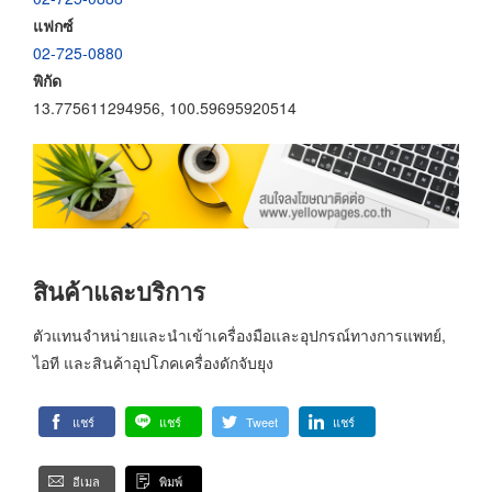
แฟกซ์
02-725-0880
พิกัด
13.775611294956, 100.59695920514
สินค้าและบริการ
ตัวแทนจำหน่ายและนำเข้าเครื่องมือและอุปกรณ์ทางการแพทย์,
ไอที และสินค้าอุปโภคเครื่องดักจับยุง
แชร์
แชร์
Tweet
แชร์
อีเมล
พิมพ์