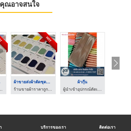
ที่คุณอาจสนใจ
OT
HOT
น
ผ้าขายส่งผ้าตัดชุดแฟ ...
ผ้ากุ๊น
ยางย
ถูก เค.พี.เอ็ม เท็กซ์ไทล์
ร้านขายผ้าราคาถูก เค.พี.เอ็ม เท็กซ์ไทล์
ผู้นำเข้าอุปกรณ์ตัดเย็บเสื้อผ้า - หยาง บิลเลียน
รา
บริการของเรา
ติดต่อเรา