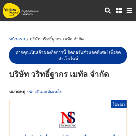
ข้าม
ไป
ยัง
เนื้อหา
หลัก
หน้าแรก
> บริษัท วริทธิ์ฐากร เมทัล จำกัด
หากคุณเป็นเจ้าของกิจการนี้ ติดต่อรับส่วนลดพิเศษ! เพื่อจัด
ทำเว็บไซต์
บริษัท วริทธิ์ฐากร เมทัล จำกัด
หมวดหมู่ :
ช่างตีและดัดเหล็ก
โฆษณา