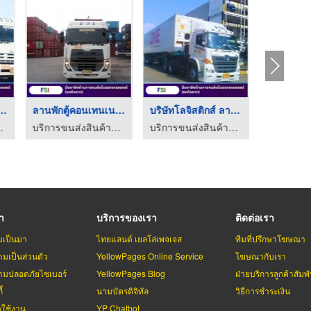
ถเทรลเลอร์ รั ...
ลานพักตู้คอนเทนเนอร์
บริษัทโลจิสติกส์ ลาด ...
อนเทนเนอร์ fsi
บริการขนส่งสินค้าด้วยตู้คอนเทนเนอร์ fsi
บริการขนส่งสินค้าด้วยตู้คอนเทนเนอร์ fsi
รา
บริการของเรา
ติดต่อเรา
มเป็นมา
ไทยแลนด์ เยลโล่เพจเจส
ทีมที่ปรึกษาโฆษณา
มเป็นส่วนตัว
YellowPages Online Service
โฆษณากับเรา
มปลอดภัยไซเบอร์
YellowPages Blog
ฝ่ายบริการลูกค้าสัมพั
้
นามบัตรดิจิทัล
วิธีการชำระเงิน
รใช้งาน
YP Chatbot