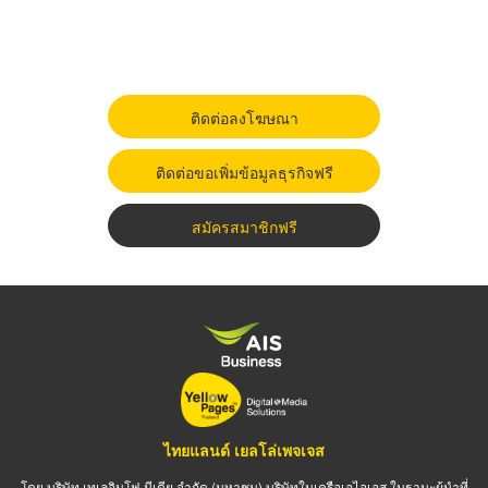
ติดต่อลงโฆษณา
ติดต่อขอเพิ่มข้อมูลธุรกิจฟรี
สมัครสมาชิกฟรี
ไทยแลนด์ เยลโล่เพจเจส
โดย บริษัท เทเลอินโฟ มีเดีย จำกัด (มหาชน) บริษัทในเครือเอไอเอส ในฐานะผู้นำที่