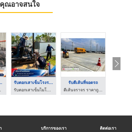
ที่คุณอาจสนใจ
ร์เมช อยุธยา
รับตอกเสาเข็มโรงรถหน ...
รับตีเส้นที่จอดรถ
วลี ค้าเหล็ก
รับตอกเสาเข็มไมโครไพล์ไทรน้อย - ซีแอลพี เอ็นเตอร์ไพล์ โกรท
ตีเส้นจราจร ราคาถูก - บอส ทราฟฟิค
รา
บริการของเรา
ติดต่อเรา