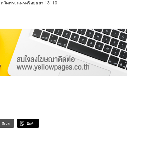
ังหวัดพระนครศรีอยุธยา 13110
อีเมล
พิมพ์