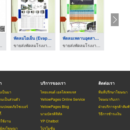
พัดลมไอเย็น (Evapora ...
พัดลมเพดานอุตสาหกรรม
าน ขายส่งหน้ากากแอร์
ขายส่งพัดลมโรงงาน ขายส่งหน้ากากแอร์
ขายส่งพัดลมโรงงาน ขายส่งหน้ากากแอร์
รา
บริการของเรา
ติดต่อเรา
มเป็นมา
ไทยแลนด์ เยลโล่เพจเจส
ทีมที่ปรึกษาโฆษณา
มเป็นส่วนตัว
YellowPages Online Service
โฆษณากับเรา
มปลอดภัยไซเบอร์
YellowPages Blog
ฝ่ายบริการลูกค้าสัมพั
้
นามบัตรดิจิทัล
วิธีการชำระเงิน
รใช้งาน
YP Chatbot
บผู้ลงโฆษณา
โปรโมชั่น