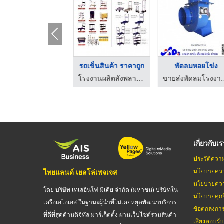
ร้านขายพัดลมอุตสาหกร ...
รถเข็นสินค้า ราคาถูก
พัดลมหอยโข่ง
ผลิตและจำหน่ายพัดลมโรงงาน สมุทรปราการ
โรงงานผลิตลังพลาสติก ไทเกอร์ แพค
ขายส่งพัดลมโรงง
เกี่ยวกับเ
ประวัติควา
นโยบายควา
ไทยแลนด์ เยลโล่เพจเจส
นโยบายควา
โดย บริษัท เทเลอินโฟ มีเดีย จำกัด (มหาชน) บริษัทใน
นโยบายคุกกี
เครือเอไอเอส ในฐานะผู้นำที่ไม่เคยหยุดพัฒนาบริการ
ข้อตกลงกา
ที่ดีที่สุดด้านดิจิทัล มาร์เก็ตติ้ง ผ่านเว็บไซต์รวมสินค้า
เสียงตอบรั