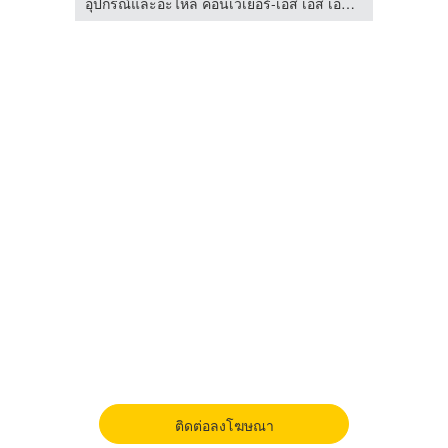
ตรวจสอบเครน พร้อมออก ปจ.1 ปจ.2 - มาร์เวล โกลบอล เอ็นจิเนียริ่ง
อุปกรณ์และอะไหล่ คอนเวเยอร์-เอส เอส เอส เอ็นจิเนียริ่ง
ติดต่อลงโฆษณา