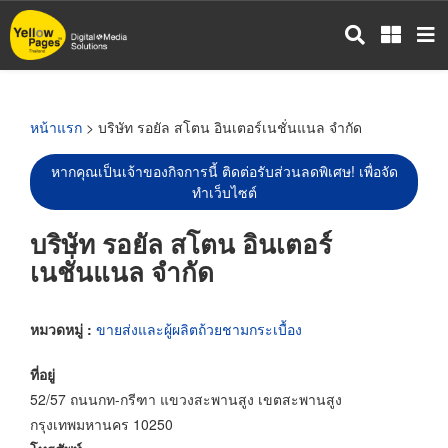
ข้าม
ไป
ยัง
เนื้อหา
หลัก
หน้าแรก
> บริษัท รอยัล สโตน อินเตอร์เนชั่นแนล จำกัด
หากคุณเป็นเจ้าของกิจการนี้ ติดต่อรับส่วนลดพิเศษ! เพื่อจัด
ทำเว็บไซต์
บริษัท รอยัล สโตน อินเตอร์
เนชั่นแนล จำกัด
หมวดหมู่ :
ขายส่งและผู้ผลิตถ้วยชามกระเบื้อง
ที่อยู่
52/57 ถนนกท-กรีฑา แขวงสะพานสูง เขตสะพานสูง
กรุงเทพมหานคร 10250