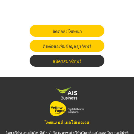
ติดต่อลงโฆษณา
ติดต่อขอเพิ่มข้อมูลธุรกิจฟรี
สมัครสมาชิกฟรี
ไทยแลนด์ เยลโล่เพจเจส
โดย บริษัท เทเลอินโฟ มีเดีย จำกัด (มหาชน) บริษัทในเครือเอไอเอส ในฐานะผู้นำที่