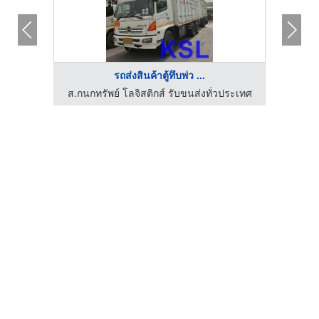
รถส่งสินค้าตู้ทึบพ่ว ...
โรงงานผลิตและจำหน่ายเครื่องซีล เจริญผลอีเล็คทริค
ส.กนกทรัพย์ โลจิสติกส์ รับขนส่งทั่วประเทศ