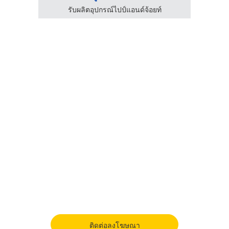
าถูก
รับผลิตอุปกรณ์ไปป์แอนด์จ้อยท์
ติดต่อลงโฆษณา