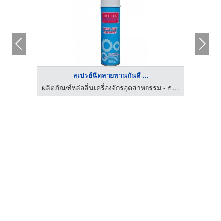
สเปรย์ฉีดสายพานกันลื ...
ง
ผลิตภัณฑ์หล่อลื่นเครื่องจักรอุตสาหกรรม - ธณฤกษ์ อินเตอร์เทรด