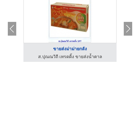
ขายส่งม่าม่ายกลัง
าล
ส.ปุณณวิถี เทรดดิ้ง ขายส่งน้ำตาล
ส