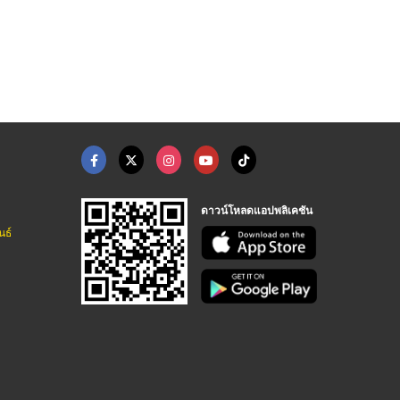
ดาวน์โหลดแอปพลิเคชัน
นธ์