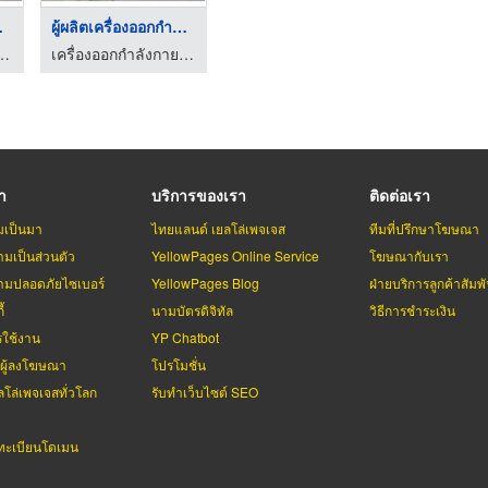
ล ...
ผู้ผลิตเครื่องออกกำล ...
ังกายกลางแจ้ง เดอะวันทอย
เครื่องออกกำลังกายกลางแจ้ง เดอะวันทอย
รา
บริการของเรา
ติดต่อเรา
มเป็นมา
ไทยแลนด์ เยลโล่เพจเจส
ทีมที่ปรึกษาโฆษณา
มเป็นส่วนตัว
YellowPages Online Service
โฆษณากับเรา
มปลอดภัยไซเบอร์
YellowPages Blog
ฝ่ายบริการลูกค้าสัมพั
้
นามบัตรดิจิทัล
วิธีการชำระเงิน
รใช้งาน
YP Chatbot
บผู้ลงโฆษณา
โปรโมชั่น
ลโล่เพจเจสทั่วโลก
รับทำเว็บไซต์ SEO
ะเบียนโดเมน