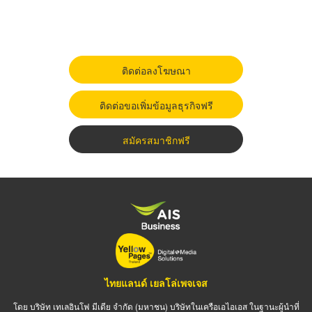
ติดต่อลงโฆษณา
ติดต่อขอเพิ่มข้อมูลธุรกิจฟรี
สมัครสมาชิกฟรี
ไทยแลนด์ เยลโล่เพจเจส
โดย บริษัท เทเลอินโฟ มีเดีย จำกัด (มหาชน) บริษัทในเครือเอไอเอส ในฐานะผู้นำที่