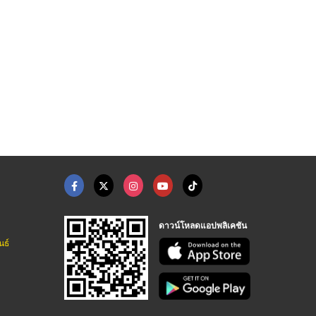
รับจัดงานทำบุญประจำป ...
โรงงานผลิตช้อนพลาสติ ...
โต๊ะจีนนครปฐม
รับจัดงานทำบุญครบวงจร ระดับพรีเมี่ยม - บริษัททำบุญ999
โรงงานผลิตภาชนะพลาสติก สมุทรสาคร
รับจัดโต๊ะจีนนอกสถานที่ นครปฐม - ลิ้มสุ่นอู๋
ดาวน์โหลดแอปพลิเคชัน
นธ์