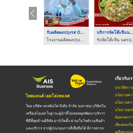
ับจัดโต๊ะจีนราคาถูก
รับผลิตผงปรุงรส OEM
บริการจัดโต๊ะจีนนคร
รับจัดโต๊ะจีนนอกสถานที่ นครปฐม - ลิ้มสุ่นอู๋
โรงงานผลิตผงปรุงรส - โฟร์ฟู้ดส์
รับจัดโต๊ะจีน
เกี่ยวกับเ
ประวัติควา
นโยบายควา
ไทยแลนด์ เยลโล่เพจเจส
นโยบายควา
โดย บริษัท เทเลอินโฟ มีเดีย จำกัด (มหาชน) บริษัทใน
นโยบายคุกกี
เครือเอไอเอส ในฐานะผู้นำที่ไม่เคยหยุดพัฒนาบริการ
ข้อตกลงกา
ที่ดีที่สุดด้านดิจิทัล มาร์เก็ตติ้ง ผ่านเว็บไซต์รวมสินค้า
เสียงตอบรั
และบริการ จากผู้ประกอบการที่เชื่อถือได้ มีการตรวจ
เครือข่ายเย