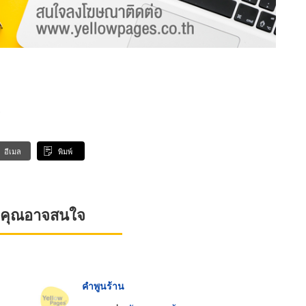
ร
อีเมล
พิมพ์
ที่คุณอาจสนใจ
คำพูนร้าน