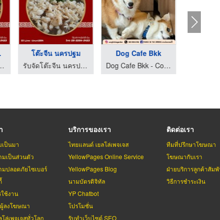
ป ...
โต๊ะจีน นครปฐม
Dog Cafe Bkk
 นครปฐม - น้องซ่า โภชนา
รับจัดโต๊ะจีน นครปฐม - น้องซ่า โภชนา
Dog Cafe Bkk - Corgi in the garden
รา
บริการของเรา
ติดต่อเรา
มเป็นมา
ไทยแลนด์ เยลโล่เพจเจส
ทีมที่ปรึกษาโฆษณา
มเป็นส่วนตัว
YellowPages Online Service
โฆษณากับเรา
มปลอดภัยไซเบอร์
YellowPages Blog
ฝ่ายบริการลูกค้าสัมพั
้
นามบัตรดิจิทัล
วิธีการชำระเงิน
รใช้งาน
YP Chatbot
บผู้ลงโฆษณา
โปรโมชั่น
ลโล่เพจเจสทั่วโลก
รับทำเว็บไซต์ SEO