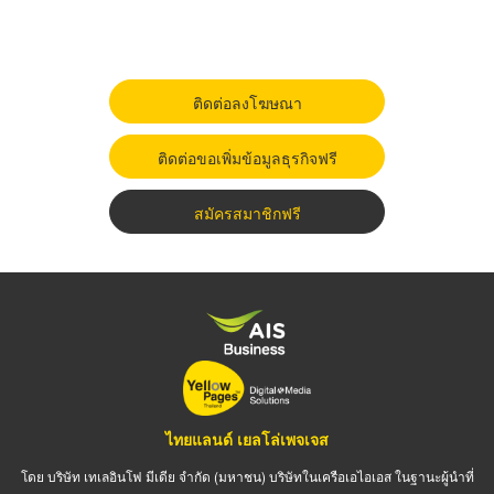
ติดต่อลงโฆษณา
ติดต่อขอเพิ่มข้อมูลธุรกิจฟรี
สมัครสมาชิกฟรี
ไทยแลนด์ เยลโล่เพจเจส
โดย บริษัท เทเลอินโฟ มีเดีย จำกัด (มหาชน) บริษัทในเครือเอไอเอส ในฐานะผู้นำที่