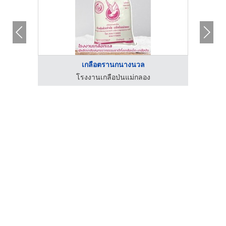
เกลือตรานกนางนวล
์
โรงงานเกลือป่นแม่กลอง