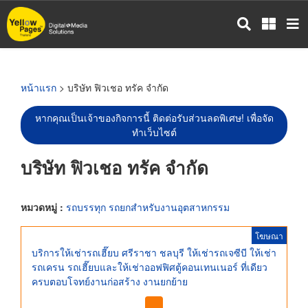
ข้าม
ไป
ยัง
เนื้อหา
หลัก
หน้าแรก
> บริษัท ฟิวเชอ ทรัค จำกัด
หากคุณเป็นเจ้าของกิจการนี้ ติดต่อรับส่วนลดพิเศษ! เพื่อจัด
ทำเว็บไซต์
บริษัท ฟิวเชอ ทรัค จำกัด
หมวดหมู่ :
รถบรรทุก รถยกสำหรับงานอุตสาหกรรม
โฆษณา
บริการให้เช่ารถเฮี๊ยบ ศรีราชา ชลบุรี ให้เช่ารถเจซีบี ให้เช่า
รถเครน รถเฮี๊ยบและให้เช่าออฟฟิศตู้คอนเทนเนอร์ ที่เดียว
ครบตอบโจทย์งานก่อสร้าง งานยกย้าย