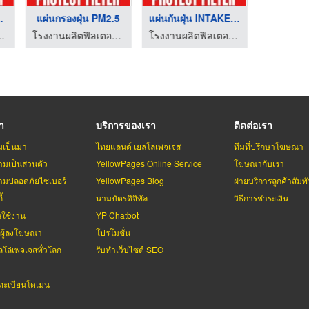
แผ่นป้องกันฝุ่น INTA ...
แผ่นกรองฝุ่น PM2.5
แผ่นกันฝุ่น INTAKE B ...
โรงงานผลิตฟิลเตอร์กรองอากาศ แผ่นกรองฝุ่น PM2.5
โรงงานผลิตฟิลเตอร์กรองอากาศ แผ่นกรองฝุ่น PM2.5
โรงงานผลิตฟิลเตอร์กรองอากาศ แผ่นกรองฝุ่น PM2.5
รา
บริการของเรา
ติดต่อเรา
มเป็นมา
ไทยแลนด์ เยลโล่เพจเจส
ทีมที่ปรึกษาโฆษณา
มเป็นส่วนตัว
YellowPages Online Service
โฆษณากับเรา
มปลอดภัยไซเบอร์
YellowPages Blog
ฝ่ายบริการลูกค้าสัมพั
้
นามบัตรดิจิทัล
วิธีการชำระเงิน
รใช้งาน
YP Chatbot
บผู้ลงโฆษณา
โปรโมชั่น
ลโล่เพจเจสทั่วโลก
รับทำเว็บไซต์ SEO
ะเบียนโดเมน