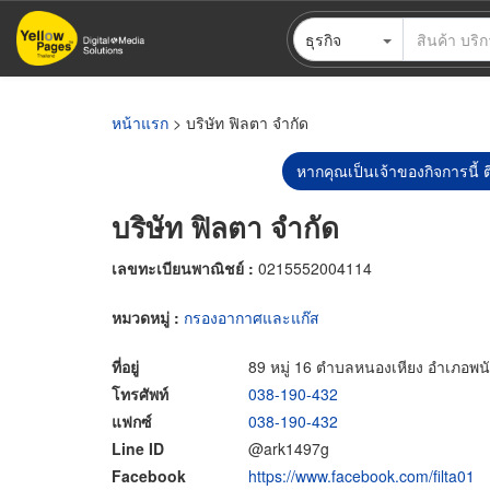
ข้าม
ธุรกิจ
ไป
ยัง
เนื้อหา
หลัก
หน้าแรก
> บริษัท ฟิลตา จำกัด
หากคุณเป็นเจ้าของกิจการนี้ ต
บริษัท ฟิลตา จำกัด
เลขทะเบียนพาณิชย์ :
0215552004114
หมวดหมู่ :
กรองอากาศและแก๊ส
ที่อยู่
89 หมู่ 16 ตำบลหนองเหียง อำเภอพนั
โทรศัพท์
038-190-432
แฟกซ์
038-190-432
Line ID
@ark1497g
Facebook
https://www.facebook.com/filta01