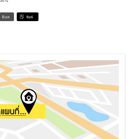
อีเมล
พิมพ์