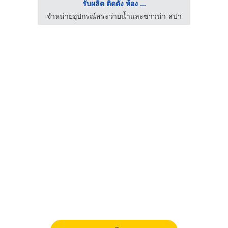
รับผลิต ติดตั้ง ห้อง ...
่า-สปา
จำหน่ายอุปกรณ์สระว่ายน้ำและซาวน่า-สปา
จำหน่