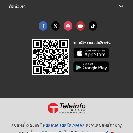
ติดต่อเรา
ดาวน์โหลดแอปพลิเคชัน
ลิขสิทธิ์ © 2569
ไทยแลนด์ เยลโล่เพจเจส
สงวนลิขสิทธิ์ตามกฏ
หมาย โดย
บริษัท เทเลอินโฟ มีเดีย จำกัด (มหาชน)