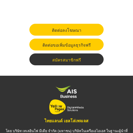
ติดต่อลงโฆษณา
ติดต่อขอเพิ่มข้อมูลธุรกิจฟรี
สมัครสมาชิกฟรี
ไทยแลนด์ เยลโล่เพจเจส
โดย บริษัท เทเลอินโฟ มีเดีย จำกัด (มหาชน) บริษัทในเครือเอไอเอส ในฐานะผู้นำที่