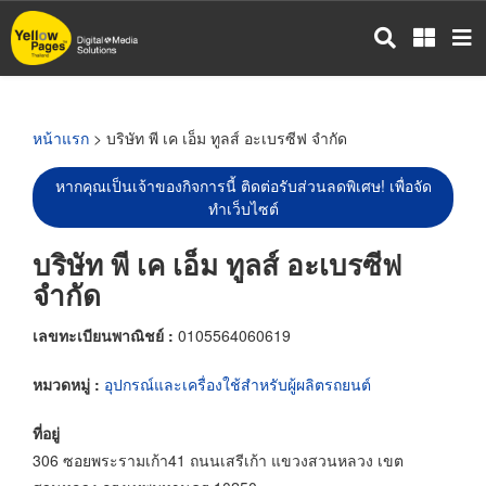
ข้าม
ไป
ยัง
เนื้อหา
หลัก
หน้าแรก
> บริษัท พี เค เอ็ม ทูลส์ อะเบรซีฟ จำกัด
หากคุณเป็นเจ้าของกิจการนี้ ติดต่อรับส่วนลดพิเศษ! เพื่อจัด
ทำเว็บไซต์
บริษัท พี เค เอ็ม ทูลส์ อะเบรซีฟ
จำกัด
เลขทะเบียนพาณิชย์ :
0105564060619
หมวดหมู่ :
อุปกรณ์และเครื่องใช้สำหรับผู้ผลิตรถยนต์
ที่อยู่
306 ซอยพระรามเก้า41 ถนนเสรีเก้า แขวงสวนหลวง เขต