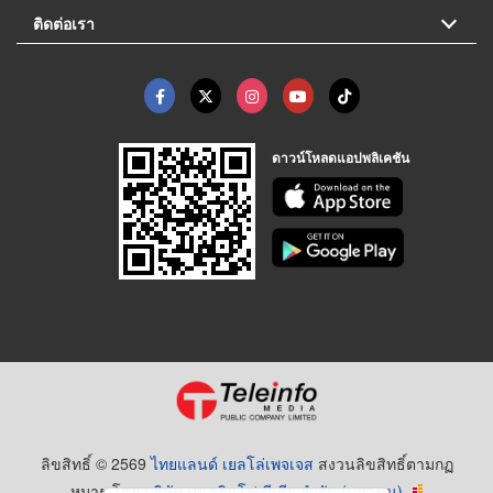
ติดต่อเรา
ดาวน์โหลดแอปพลิเคชัน
ลิขสิทธิ์ © 2569
ไทยแลนด์ เยลโล่เพจเจส
สงวนลิขสิทธิ์ตามกฏ
หมาย โดย
บริษัท เทเลอินโฟ มีเดีย จำกัด (มหาชน)