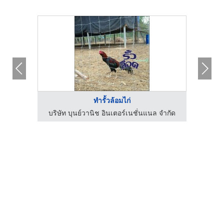
ทำรั้วล้อมไก่
ฟาร์มไข่ไก่ชลบุรี ขายส่งไข่ไก่ราคาถูก - ฟาร์มยู่สูงไข่สด
บริษัท บุนย์วานิช อินเตอร์เนชั่นแนล จำกัด