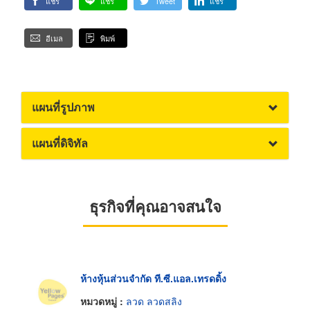
แชร์
แชร์
Tweet
แชร์
อีเมล
พิมพ์
แผนที่รูปภาพ
แผนที่ดิจิทัล
ธุรกิจที่คุณอาจสนใจ
ห้างหุ้นส่วนจำกัด ที.ซี.แอล.เทรดดิ้ง
หมวดหมู่ :
ลวด ลวดสลิง