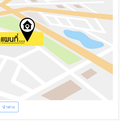
นำทาง