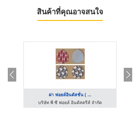
สินค้าที่คุณอาจสนใจ
ฝา ฟอยล์อินดัสชั่น ( ...
ัด
บริษัท พี ซี ฟอยล์ อินดัสตรีส์ จำกัด
บ