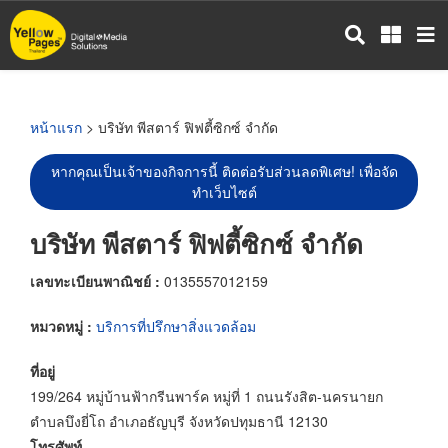
ข้าม
ไป
ยัง
เนื้อหา
หลัก
หน้าแรก
> บริษัท พีสตาร์ ฟิฟตี้ซิกซ์ จำกัด
หากคุณเป็นเจ้าของกิจการนี้ ติดต่อรับส่วนลดพิเศษ! เพื่อจัด
ทำเว็บไซต์
บริษัท พีสตาร์ ฟิฟตี้ซิกซ์ จำกัด
เลขทะเบียนพาณิชย์ :
0135557012159
หมวดหมู่ :
บริการที่ปรึกษาสิ่งแวดล้อม
ที่อยู่
199/264 หมู่บ้านฟ้ากรีนพาร์ค หมู่ที่ 1 ถนนรังสิต-นครนายก
ตำบลบึงยี่โถ อำเภอธัญบุรี จังหวัดปทุมธานี 12130
โทรศัพท์