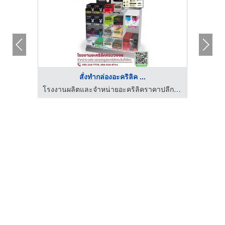
สั่งทำกล่องอะคริลิค ...
ผู้ผลิตป้ายความปลอดภัย - นีโอ คอร์ปอเรชั่น กรุ๊ป
โรงงานผลิตและจำหน่ายอะคริลิคราคาปลีก-ส่ง รับแปรรูปอะคริลิคตามแบบ
โรงงาน