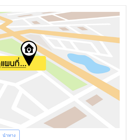
นำทาง