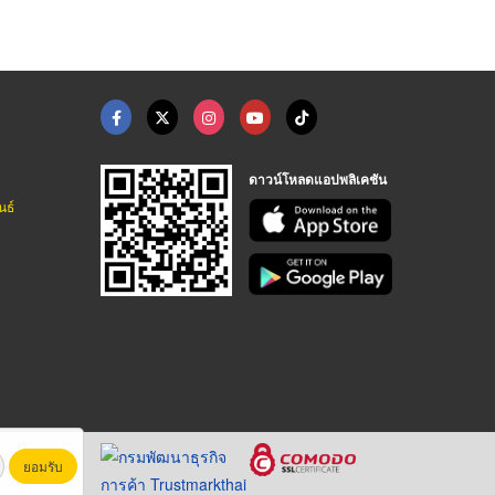
ดาวน์โหลดแอปพลิเคชัน
นธ์
ยอมรับ
หาชน)