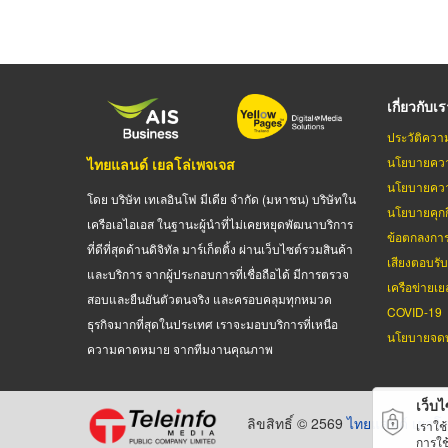
เกี่ยวกับเ
ประวัติควา
นโยบายควา
ไทยแลนด์ เยลโล่เพจเจส
นโยบายควา
โดย บริษัท เทเลอินโฟ มีเดีย จำกัด (มหาชน) บริษัทใน
นโยบายคุกกี
เครือเอไอเอส ในฐานะผู้นำที่ไม่เคยหยุดพัฒนาบริการ
ข้อตกลงกา
ที่ดีที่สุดด้านดิจิทัล มาร์เก็ตติ้ง ผ่านเว็บไซต์รวมสินค้า
เสียงตอบรั
และบริการ จากผู้ประกอบการที่เชื่อถือได้ มีการตรวจ
เครือข่ายเย
สอบและยืนยันตัวตนจริง และครอบคลุมทุกหมวด
COVID-19
ธุรกิจมากที่สุดในประเทศ เราจะมอบบริการที่เหนือ
นโยบายจดท
ความคาดหมาย จากทีมงานคุณภาพ
เว็บไซ
ลิขสิทธิ์ © 2569
ไทยแลนด์ เยลโล
เราใช
การใช