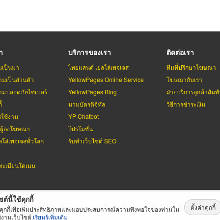
รา
บริการของเรา
ติดต่อเรา
มเป็นมา
ไทยแลนด์ เยลโล่เพจเจส
ทีมที่ปรึกษาโฆษณา
มเป็นส่วนตัว
YellowPages Online Service
โฆษณากับเรา
มปลอดภัยไซเบอร์
YellowPages Blog
ฝ่ายบริการลูกค้าสัมพั
้
นามบัตรดิจิทัล
วิธีการชำระเงิน
รใช้งาน
YP Chatbot
บผู้ลงโฆษณา
โปรโมชั่น
ลโล่เพจเจสทั่วโลก
รับทำเว็บไซต์ SEO
ะเบียนโดเมน
ต์นี้ใช้คุกกี้
ตั้งค่าคุกกี้
่เพจเจส
สงวนลิขสิทธิ์ตามกฏหมาย โดย
บริษัท เทเลอินโฟ มีเดีย จำกัด (ม
้คุกกี้เพื่อเพิ่มประสิทธิภาพและมอบประสบการณ์ความพึงพอใจของท่านใน
้งานเว็บไซต์
เรียนรู้เพิ่มเติม