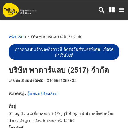
ข้าม
ไป
ยัง
เนื้อหา
หลัก
หน้าแรก
> บริษัท พาตาร์แลบ (2517) จำกัด
หากคุณเป็นเจ้าของกิจการนี้ ติดต่อรับส่วนลดพิเศษ! เพื่อจัด
ทำเว็บไซต์
บริษัท พาตาร์แลบ (2517) จำกัด
เลขทะเบียนพาณิชย์ :
0105551058432
หมวดหมู่ :
ผู้แทนบริษัทผลิตยา
ที่อยู่
51 หมู่ 3 ถนนเลียบคลอง 7 (ธัญบุรี-ลำลูกกา) ตำบลบึงคำพร้อย
อำเภอลำลูกกา จังหวัดปทุมธานี 12150
โทรศัพท์