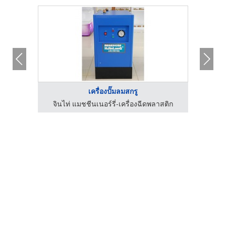
เครื่องปั๊มลมสกรู
บริษัท พีดับบลิวเค เอ็นจิเนียริ่ง เทอร์โมฟอร์มเมอร์ จำกัด
จินไท่ แมชชีนเนอร์รี่-เครื่องฉีดพลาสติก
โ