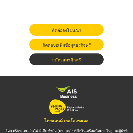
ติดต่อลงโฆษณา
ติดต่อขอเพิ่มข้อมูลธุรกิจฟรี
สมัครสมาชิกฟรี
ไทยแลนด์ เยลโล่เพจเจส
โดย บริษัท เทเลอินโฟ มีเดีย จำกัด (มหาชน) บริษัทในเครือเอไอเอส ในฐานะผู้นำที่