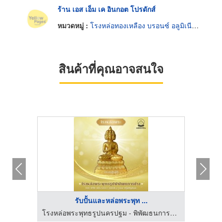
ร้าน เอส เอ็ม เค อินกอต โปรดักส์
หมวดหมู่ :
โรงหล่อทองเหลือง บรอนซ์ อลูมิเนียมและแมกนีเซียม
สินค้าที่คุณอาจสนใจ
รับปั้นและหล่อพระพุท ...
โรงหล่อพระพุทธรูปนครปฐม - พิพัฒธนการช่าง
โรงหล่อพระพุทธรูปนครปฐม - พิพัฒธนการช่าง