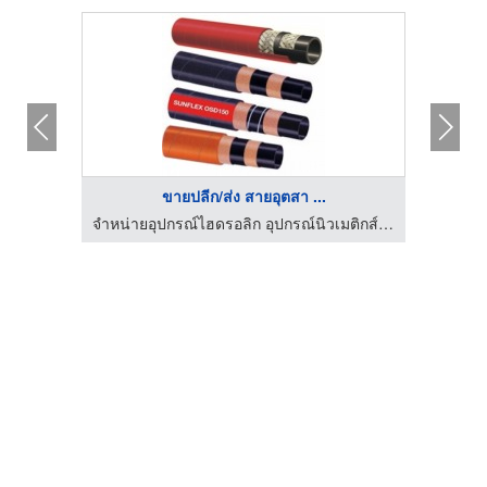
ขายปลีก/ส่ง สายอุตสา ...
จำหน่ายอุปกรณ์ไฮดรอลิก อุปกรณ์นิวเมติกส์ - อาร์ เอส โฮส ด๊อกเตอร์