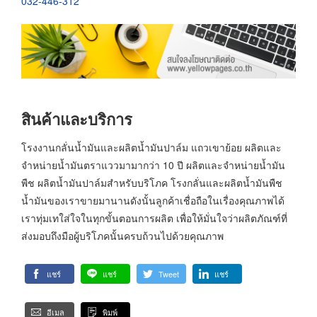
032-446-312
สินค้าและบริการ
โรงงานกลั่นน้ำมันและผลิตน้ำมันปาล์ม แถวเขาย้อย ผลิตและ
จำหน่ายน้ำมันตราแววมามากว่า 10 ปี ผลิตและจำหน่ายน้ำมัน
พืช ผลิตน้ำมันปาล์มสำหรับบริโภค โรงกลั่นและผลิตน้ำมันพืช
น้ำมันของเราขายมานานดังนั้นลูกค้าเชื่อถือในเรื่องคุณภาพได้
เราทุ่มเทใส่ใจในทุกขั้นตอนการผลิต เพื่อให้มั่นใจว่าผลิตภัณฑ์ที่
ส่งมอบถึงมือผู้บริโภคนั้นครบถ้วนไปด้วยคุณภาพ
แชร์
แชร์
Tweet
แชร์
อีเมล
พิมพ์