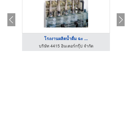
โรงงานผลิตน้ำดื่ม ฉะ ...
บริษัท 4415 อินเตอร์กรุ๊ป จำกัด
ติ