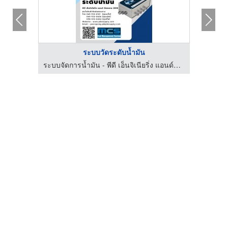
ระบบวัดระดับน้ำมัน
ระบบจัดการน้ำมัน - พีดี เอ็นจิเนียริ่ง แอนด์ซัพพลาย 2018