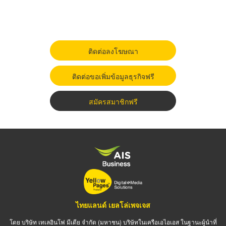
ติดต่อลงโฆษณา
ติดต่อขอเพิ่มข้อมูลธุรกิจฟรี
สมัครสมาชิกฟรี
ไทยแลนด์ เยลโล่เพจเจส
โดย บริษัท เทเลอินโฟ มีเดีย จำกัด (มหาชน) บริษัทในเครือเอไอเอส ในฐานะผู้นำที่