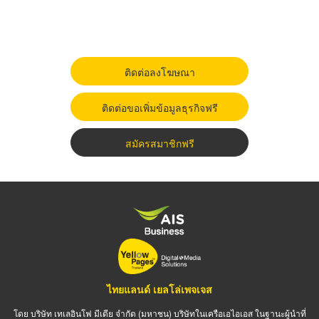
ติดต่อลงโฆษณา
ติดต่อขอเพิ่มข้อมูลธุรกิจฟรี
สมัครสมาชิกฟรี
ไทยแลนด์ เยลโล่เพจเจส
โดย บริษัท เทเลอินโฟ มีเดีย จำกัด (มหาชน) บริษัทในเครือเอไอเอส ในฐานะผู้นำที่