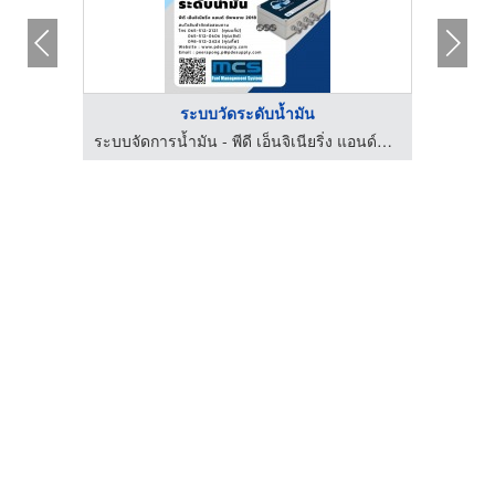
ระบบวัดระดับน้ำมัน
ระบบจัดการน้ำมัน - พีดี เอ็นจิเนียริ่ง แอนด์ซัพพลาย 2018