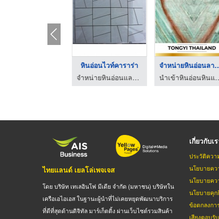
ับตัดหินอ่อน, รับตั ...
หินอ่อนไวท์คาราร่า
จำหน่ายหินอ่อนล
จำหน่ายหินอ่อนและแกรนิตนำเข้า
จำหน่ายหินอ่อนและแกรนิตนำเข้า
นำเข้าหินอ่อนหินแกรนิต -
เกี่ยวกับเ
ประวัติควา
นโยบายควา
ไทยแลนด์ เยลโล่เพจเจส
นโยบายควา
โดย บริษัท เทเลอินโฟ มีเดีย จำกัด (มหาชน) บริษัทใน
นโยบายคุกกี
เครือเอไอเอส ในฐานะผู้นำที่ไม่เคยหยุดพัฒนาบริการ
ข้อตกลงกา
ที่ดีที่สุดด้านดิจิทัล มาร์เก็ตติ้ง ผ่านเว็บไซต์รวมสินค้า
เสียงตอบรั