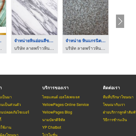
ายธรร ...
จำหน่ายหินอ่อนสีขาว ...
จำหน่าย หินแกรนิตพ่ ...
 ธง อี้ (ไทยแลนด์)
บริษัท ลาดพร้าวหินอ่อน จำกัด
บริษัท ลาดพร้าวหินอ่อน จำกัด
รา
บริการของเรา
ติดต่อเรา
มเป็นมา
ไทยแลนด์ เยลโล่เพจเจส
ทีมที่ปรึกษาโฆษณา
มเป็นส่วนตัว
YellowPages Online Service
โฆษณากับเรา
มปลอดภัยไซเบอร์
YellowPages Blog
ฝ่ายบริการลูกค้าสัมพั
้
นามบัตรดิจิทัล
วิธีการชำระเงิน
รใช้งาน
YP Chatbot
บผู้ลงโฆษณา
โปรโมชั่น