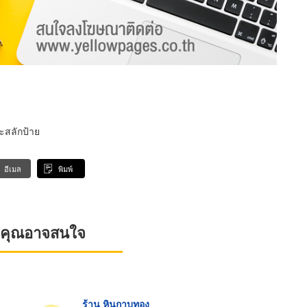
ะสลักป้าย
อีเมล
พิมพ์
ที่คุณอาจสนใจ
ร้าน หินกาบทอง