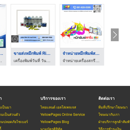
ทปหมึกสำหรับเคร ...
ขายส่งหมึกพิมพ์ Ribb ...
จำหน่ายหมึกพิมพ์สกรี ...
์และวัสดุสำหรับงานหีบห่อสินค้า
เครื่องพิมพ์วันที่ วันหมดอายุ - อิ้งค์ ทรี กายส์
จำหน่ายเครื่องสกรีน ปทุมธานี - สถาพร แพด พริ้น
รา
บริการของเรา
ติดต่อเรา
มเป็นมา
ไทยแลนด์ เยลโล่เพจเจส
ทีมที่ปรึกษาโฆษณา
มเป็นส่วนตัว
YellowPages Online Service
โฆษณากับเรา
มปลอดภัยไซเบอร์
YellowPages Blog
ฝ่ายบริการลูกค้าสัมพั
้
นามบัตรดิจิทัล
วิธีการชำระเงิน