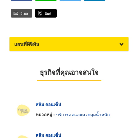
อีเมล
พิมพ์
แผนที่ดิจิทัล
ธุรกิจที่คุณอาจสนใจ
สลิม คอนเซ็ป
หมวดหมู่ :
บริการลดและควบคุมน้ำหนัก
สลิม คอนเซ็ป