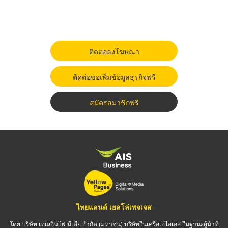
ติดต่อลงโฆษณา
ติดต่อขอเพิ่มข้อมูลธุรกิจฟรี
สมัครสมาชิกฟรี
ไทยแลนด์ เยลโล่เพจเจส
โดย บริษัท เทเลอินโฟ มีเดีย จำกัด (มหาชน) บริษัทในเครือเอไอเอส ในฐานะผู้นำที่