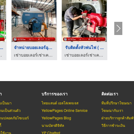
..
จำหน่ายบอยเลอร์อุตสา ...
รับติดตั้งหัวพ่นไฟ ( ...
รับติดตั
งกำเนิดไอน้ำ สมุทรสาคร
เช่าบอยเลอร์เช่าเครื่องกำเนิดไอน้ำ สมุทรสาคร
เช่าบอยเลอร์เช่าเครื่องกำเนิดไอน้ำ สมุทรสาคร
รา
บริการของเรา
ติดต่อเรา
มเป็นมา
ไทยแลนด์ เยลโล่เพจเจส
ทีมที่ปรึกษาโฆษณา
มเป็นส่วนตัว
YellowPages Online Service
โฆษณากับเรา
มปลอดภัยไซเบอร์
YellowPages Blog
ฝ่ายบริการลูกค้าสัมพั
้
นามบัตรดิจิทัล
วิธีการชำระเงิน
รใช้งาน
YP Chatbot