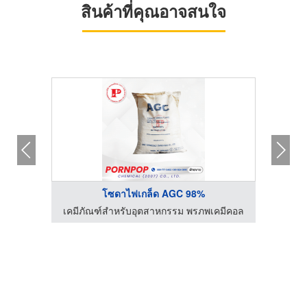
สินค้าที่คุณอาจสนใจ
โซดาไฟเกล็ด AGC 98%
คมีคอล
เคมีภัณฑ์สำหรับอุตสาหกรรม พรภพเคมีคอล
เคมีภ