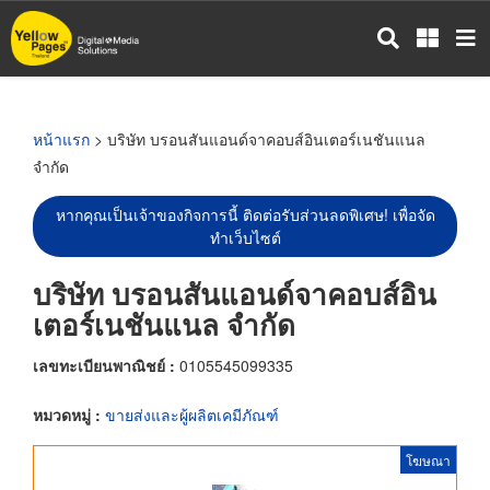
ข้าม
ไป
ยัง
เนื้อหา
หลัก
หน้าแรก
> บริษัท บรอนสันแอนด์จาคอบส์อินเตอร์เนชันแนล
จำกัด
หากคุณเป็นเจ้าของกิจการนี้ ติดต่อรับส่วนลดพิเศษ! เพื่อจัด
ทำเว็บไซต์
บริษัท บรอนสันแอนด์จาคอบส์อิน
เตอร์เนชันแนล จำกัด
เลขทะเบียนพาณิชย์ :
0105545099335
หมวดหมู่ :
ขายส่งและผู้ผลิตเคมีภัณฑ์
โฆษณา